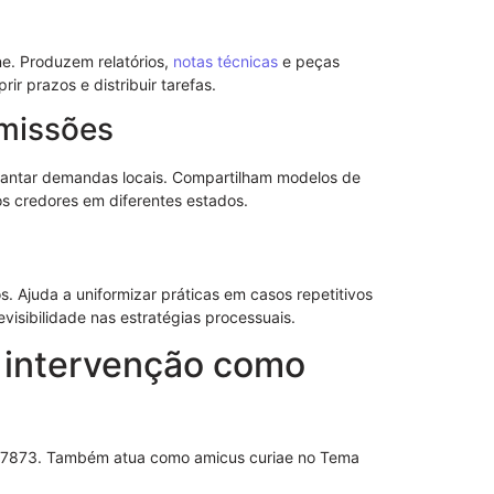
Entenda a re
Direito
e. Produzem relatórios,
notas técnicas
e peças
r prazos e distribuir tarefas.
omissões
vantar demandas locais. Compartilham modelos de
os credores em diferentes estados.
 Ajuda a uniformizar práticas em casos repetitivos
isibilidade nas estratégias processuais.
 intervenção como
Como Funcio
Sem Reserva
 7873. Também atua como amicus curiae no Tema
Efeitos Práti