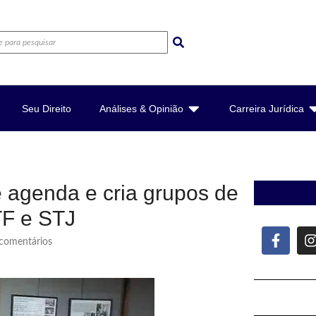
Seu Direito
Análises & Opinião
Carreira Jurídica
 agenda e cria grupos de
TF e STJ
omentários