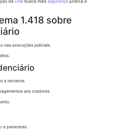
uação da
OAB
busca mais
segurança
jurídica e
ema 1.418 sobre
iário
o nas execuções judiciais.
itos.
Revogação d
denciário
 a terceiros.
pagamentos aos credores.
ento.
as
e pareceres.