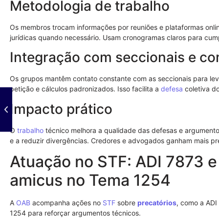
Metodologia de trabalho
Os membros trocam informações por reuniões e plataformas onlin
jurídicas quando necessário. Usam cronogramas claros para cumpri
Integração com seccionais e c
Os grupos mantêm contato constante com as seccionais para le
petição e cálculos padronizados. Isso facilita a
defesa
coletiva d
Impacto prático
O
trabalho
técnico melhora a qualidade das defesas e argumentos.
e a reduzir divergências. Credores e advogados ganham mais prev
Atuação no STF: ADI 7873 e
amicus no Tema 1254
A
OAB
acompanha ações no
STF
sobre
precatórios
, como a ADI
1254 para reforçar argumentos técnicos.