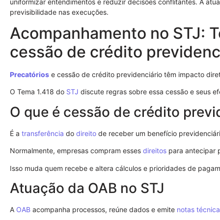
uniformizar entendimentos e reduzir decisões conflitantes. A at
previsibilidade nas execuções.
Acompanhamento no STJ: T
cessão de crédito previdenc
Precatórios
e cessão de crédito previdenciário têm impacto diret
O Tema 1.418 do
STJ
discute regras sobre essa cessão e seus efe
O que é cessão de crédito previ
É a
transferência
do
direito
de receber um benefício previdenciário
Normalmente, empresas compram esses
direitos
para antecipar 
Isso muda quem recebe e altera cálculos e prioridades de pagam
Atuação da OAB no STJ
A
OAB
acompanha processos, reúne dados e emite
notas técnic