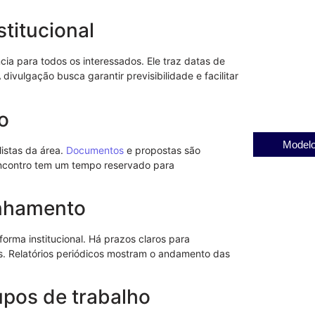
SEAPRN: O P
stitucional
na Ressocial
23/11/2025
ia para todos os interessados. Ele traz datas de
Descubra a Pe
 divulgação busca garantir previsibilidade e facilitar
Castilho e S
03/12/2025
o
Modelo
istas da área.
Documentos
e propostas são
 encontro tem um tempo reservado para
anhamento
orma institucional. Há prazos claros para
 Relatórios periódicos mostram o andamento das
upos de trabalho