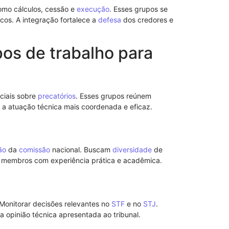
omo cálculos, cessão e
execução
. Esses grupos se
cos. A integração fortalece a
defesa
dos credores e
pos de trabalho para
Modelo de S
Poderes
ciais sobre
precatórios
. Esses grupos reúnem
r a atuação técnica mais coordenada e eficaz.
ão
da
comissão
nacional. Buscam
diversidade
de
 membros com experiência prática e acadêmica.
 Monitorar decisões relevantes no
STF
e no
STJ
.
 opinião técnica apresentada ao tribunal.