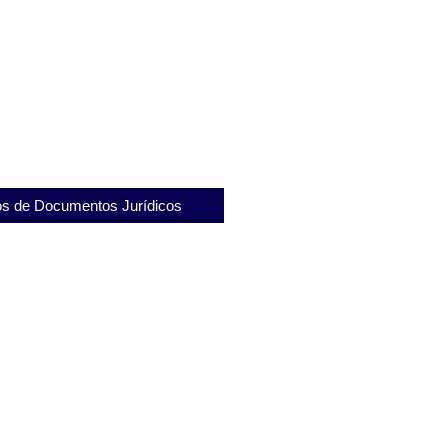
apel do Presídio Romeiro Neto
ização dos Detentos
nitenciária Gabriel Ferreira de
eus Desafios
s de Documentos Jurídicos