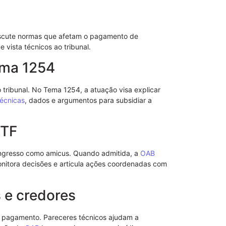
iscute normas que afetam o pagamento de
vista técnicos ao tribunal.
ema 1254
 tribunal. No Tema 1254, a atuação visa explicar
técnicas
, dados e argumentos para subsidiar a
STF
Modelo de No
 ingresso como amicus. Quando admitida, a
OAB
de Advogado 
itora decisões e articula ações coordenadas com
 e credores
 pagamento. Pareceres técnicos ajudam a