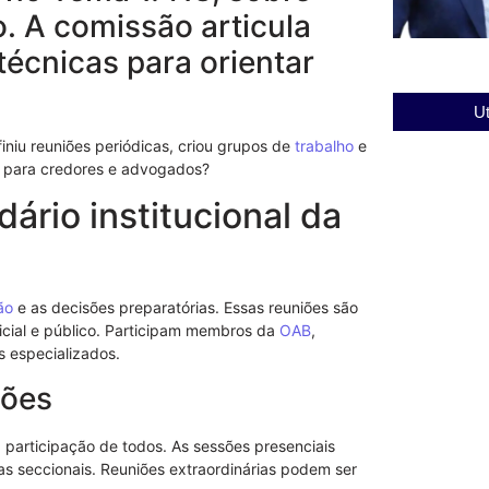
o. A comissão articula
técnicas para orientar
Ut
iniu reuniões periódicas, criou grupos de
trabalho
e
o para credores e advogados?
ário institucional da
ão
e as decisões preparatórias. Essas reuniões são
icial e público. Participam membros da
OAB
,
s especializados.
iões
 a participação de todos. As sessões presenciais
as seccionais. Reuniões extraordinárias podem ser