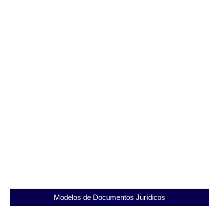
SEAPRN: O Papel do Presídio Romeiro Neto na
Ressocialização dos Detentos
23/11/2025
Modelos de Documentos Jurídicos