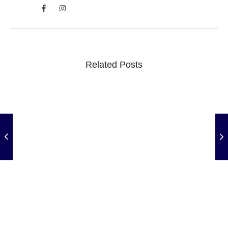
Related Posts
STF suspende julgamento e adia decisão sobre
jogos de azar no Brasil