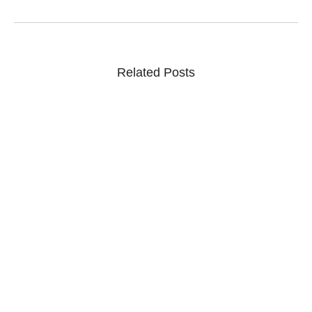
Related Posts
CNJ analisa recomendação para combater