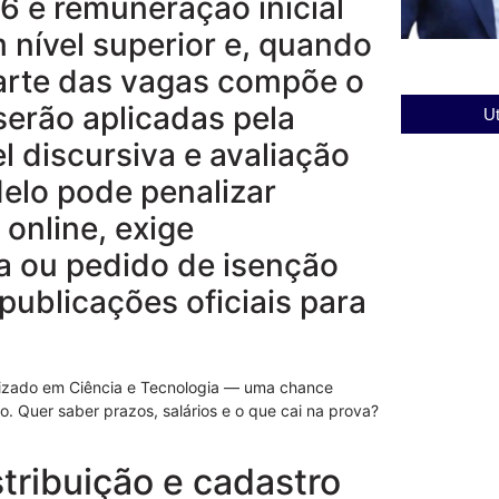
06 e remuneração inicial
 nível superior e, quando
 parte das vagas compõe o
serão aplicadas pela
Ut
l discursiva e avaliação
Descubra a Pe
elo pode penalizar
Castilho e S
 online, exige
03/12/2025
 ou pedido de isenção
ublicações oficiais para
lizado em Ciência e Tecnologia — uma chance
o. Quer saber prazos, salários e o que cai na prova?
stribuição e cadastro