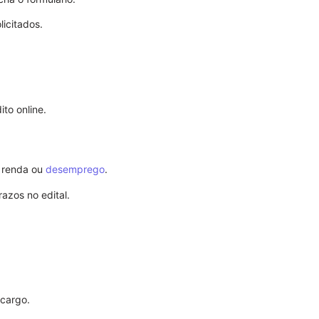
icitados.
.
to online.
a renda ou
desemprego
.
zos no edital.
Revogação d
 cargo.