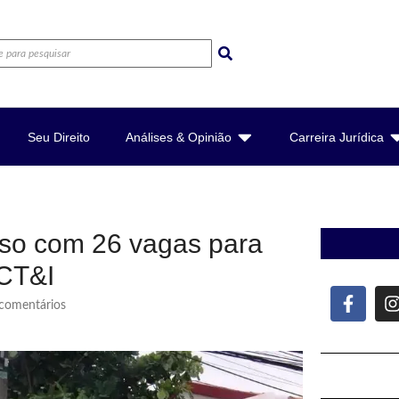
Seu Direito
Análises & Opinião
Carreira Jurídica
rso com 26 vagas para
 CT&I
omentários