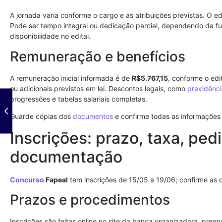
A jornada varia conforme o cargo e as atribuições previstas. O ed
Pode ser tempo integral ou dedicação parcial, dependendo da fun
disponibilidade no edital.
Remuneração e benefícios
A remuneração inicial informada é de
R$5.767,15
, conforme o edi
ou adicionais previstos em lei. Descontos legais, como
previdênci
progressões e tabelas salariais completas.
Guarde cópias dos
documentos
e confirme todas as informações a
Inscrições: prazo, taxa, ped
documentação
Concurso
Fapeal
tem inscrições de 15/05 a 19/06; confirme as d
Prazos e procedimentos
Inscrições são feitas online no site da banca organizadora, preen