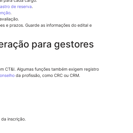
nal para cada cargo.
astro de reserva
.
enção
.
 avaliação.
es e prazos. Guarde as informações do edital e
Notificação 
eração para gestores
Advogado: Ent
Nosso Model
r em CT&I. Algumas funções também exigem registro
onselho
da profissão, como CRC ou CRM.
da inscrição.