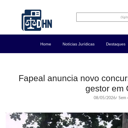
Home
Notícias Jurídicas
Destaques
Fapeal anuncia novo concu
gestor em
08/05/2026
Sem c
/