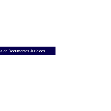
 do Albergado e a importância
riminalista
s de Documentos Jurídicos