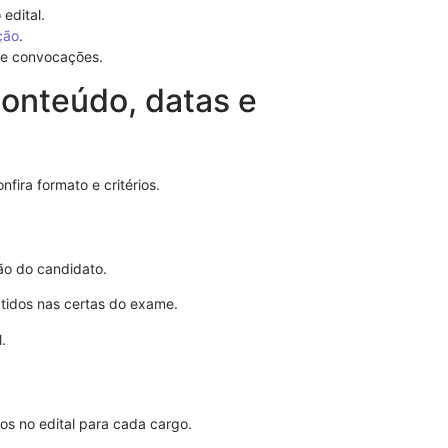
edital.
ção
.
de convocações.
conteúdo, datas e
Modelo de No
fira formato e critérios.
de Advogado 
ão do candidato.
tidos nas certas do exame.
.
dos no edital para cada cargo.