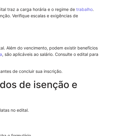
ital traz a carga horária e o regime de
trabalho
.
Procuração p
ção. Verifique escalas e exigências de
Importância 
tal. Além do vencimento, podem existir benefícios
a
, são aplicáveis ao salário. Consulte o edital para
ntes de concluir sua inscrição.
idos de isenção e
atas no edital.
Modelo de S
Poderes
cha o formulário.