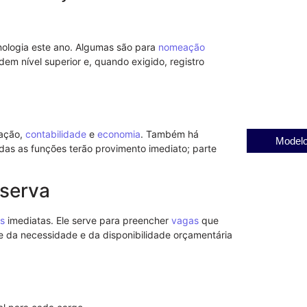
nologia este ano. Algumas são para
nomeação
dem nível superior e, quando exigido, registro
SEAPAC: Casa
do advogado c
20/08/2025
ração,
contabilidade
e
economia
. Também há
Modelo
das as funções terão provimento imediato; parte
eserva
s
imediatas. Ele serve para preencher
vagas
que
da necessidade e da disponibilidade orçamentária