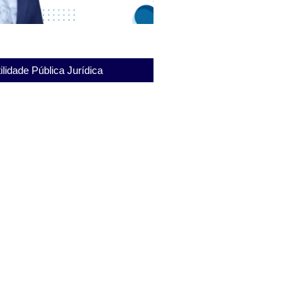
ilidade Pública Jurídica
nitenciária Gabriel Ferreira de
eus Desafios