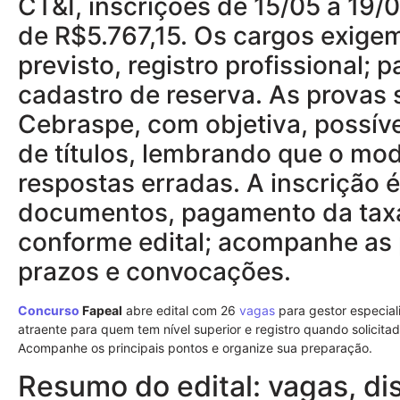
CT&I, inscrições de 15/05 a 19/
de R$5.767,15. Os cargos exigem
previsto, registro profissional;
cadastro de reserva. As provas 
Cebraspe, com objetiva, possíve
de títulos, lembrando que o mod
respostas erradas. A inscrição é
documentos, pagamento da taxa
conforme edital; acompanhe as p
prazos e convocações.
Concurso
Fapeal
abre edital com 26
vagas
para gestor especia
atraente para quem tem nível superior e registro quando solicitad
Acompanhe os principais pontos e organize sua preparação.
Resumo do edital: vagas, di