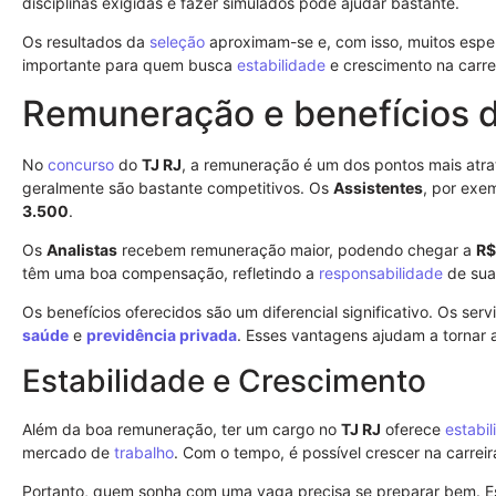
disciplinas exigidas e fazer simulados pode ajudar bastante.
Os resultados da
seleção
aproximam-se e, com isso, muitos espe
importante para quem busca
estabilidade
e crescimento na carrei
Remuneração e benefícios 
No
concurso
do
TJ RJ
, a remuneração é um dos pontos mais atra
geralmente são bastante competitivos. Os
Assistentes
, por exe
3.500
.
Os
Analistas
recebem remuneração maior, podendo chegar a
R$
têm uma boa compensação, refletindo a
responsabilidade
de sua
Os benefícios oferecidos são um diferencial significativo. Os ser
saúde
e
previdência privada
. Esses vantagens ajudam a tornar a
Estabilidade e Crescimento
Além da boa remuneração, ter um cargo no
TJ RJ
oferece
estabi
mercado de
trabalho
. Com o tempo, é possível crescer na carrei
Portanto, quem sonha com uma vaga precisa se preparar bem. Es