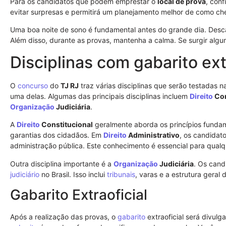
Para os candidatos que podem emprestar o
local de prova
, conf
evitar surpresas e permitirá um planejamento melhor de como che
Uma boa noite de sono é fundamental antes do grande dia. Desc
Além disso, durante as provas, mantenha a calma. Se surgir algu
Disciplinas com gabarito ext
O
concurso
do
TJ RJ
traz várias disciplinas que serão testadas 
uma delas. Algumas das principais disciplinas incluem
Direito
Con
Organização
Judiciária
.
A
Direito
Constitucional
geralmente aborda os princípios funda
garantias dos cidadãos. Em
Direito
Administrativo
, os candidat
administração pública. Este conhecimento é essencial para qualq
Outra disciplina importante é a
Organização
Judiciária
. Os cand
judiciário
no Brasil. Isso inclui
tribunais
, varas e a estrutura geral
Gabarito Extraoficial
Após a realização das provas, o
gabarito
extraoficial será divulg