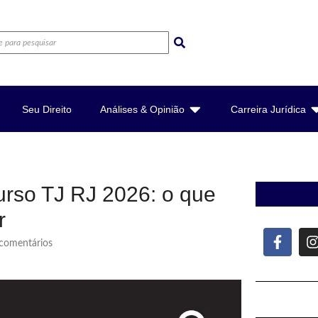
Seu Direito
Análises & Opinião
Carreira Jurídica
curso TJ RJ 2026: o que
r
omentários