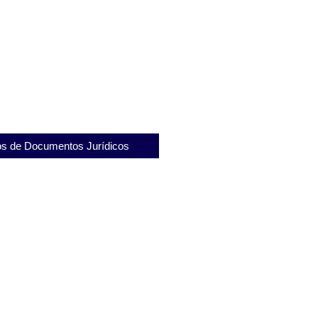
tituto Penal Plácido Sá Carvalho
vos sociais
nitenciária Gabriel Ferreira de
eus Desafios
s de Documentos Jurídicos