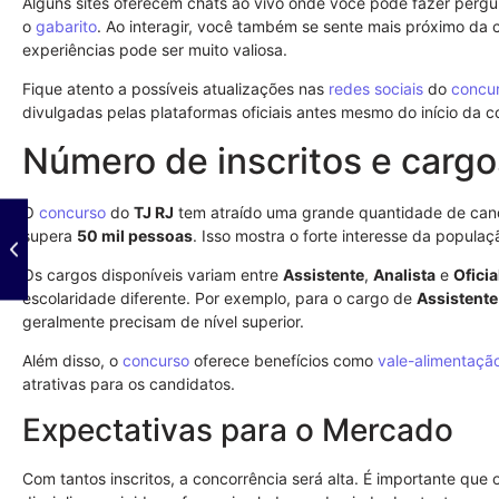
Alguns sites oferecem chats ao vivo onde você pode fazer pergunt
o
gabarito
. Ao interagir, você também se sente mais próximo da
experiências pode ser muito valiosa.
Fique atento a possíveis atualizações nas
redes sociais
do
concu
divulgadas pelas plataformas oficiais antes mesmo do início da 
Número de inscritos e cargo
O
concurso
do
TJ RJ
tem atraído uma grande quantidade de cand
supera
50 mil pessoas
. Isso mostra o forte interesse da popula
Os cargos disponíveis variam entre
Assistente
,
Analista
e
Oficia
escolaridade diferente. Por exemplo, para o cargo de
Assistente
geralmente precisam de nível superior.
Além disso, o
concurso
oferece benefícios como
vale-alimentaçã
atrativas para os candidatos.
Expectativas para o Mercado
Com tantos inscritos, a concorrência será alta. É importante qu