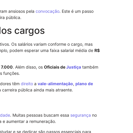
ram ansiosos pela
convocação
. Este é um passo
ra pública.
dos cargos
tivos. Os salários variam conforme o cargo, mas
mplo, podem esperar uma faixa salarial média de
R$
 7.000
. Além disso, os
Oficiais de
Justiça
também
s funções.
Como Funcio
vidores têm
direito
a
vale-alimentação
,
plano de
Sem Reserva
 carreira pública ainda mais atraente.
Efeitos Práti
lidade
. Muitas pessoas buscam essa
segurança
no
ra e aumentar a remuneração.
tudar e se dedicar são passos essenciais para