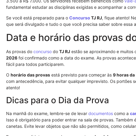
3.500 a R$ 7.000. Os servidores recebem benefícios como
vale-
fundamental estudar as disciplinas exigidas e acompanhar a corr
Se você está preparado para o
Concurso
TJ RJ
, fique atento! N
que será divulgado e tudo o que você precisa saber sobre essa a
Data e horário das provas d
As provas do
concurso
do
TJ RJ
estão se aproximando e muitos c
2026
foi confirmado como a data do exame. As provas acontece
fácil para todos participarem.
O
horário das provas
está previsto para começar às
9 horas d
com antecedência, para evitar qualquer imprevisto. Os portões
atento!
Dicas para o Dia da Prova
Na manhã do exame, lembre-se de levar
documentos
como a
ca
Isso é obrigatório para poder entrar na sala de provas. Também
canetas. Evite levar objetos que não são permitidos, como celular