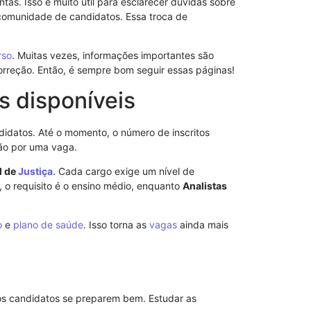
as. Isso é muito útil para esclarecer dúvidas sobre
Advogado: Ent
 comunidade de candidatos. Essa troca de
Nosso Model
rso
. Muitas vezes, informações importantes são
correção. Então, é sempre bom seguir essas páginas!
s disponíveis
idatos. Até o momento, o número de inscritos
ção por uma vaga.
l de
Justiça
. Cada cargo exige um nível de
, o requisito é o ensino médio, enquanto
Analistas
o
e
plano de saúde
. Isso torna as
vagas
ainda mais
Procuração p
Importância 
e os candidatos se preparem bem. Estudar as