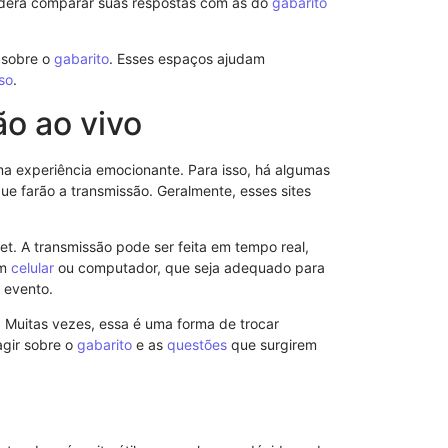
derá comparar suas respostas com as do
gabarito
 sobre o
gabarito
. Esses espaços ajudam
so
.
Revogação d
o ao vivo
a experiência emocionante. Para isso, há algumas
que farão a transmissão. Geralmente, esses sites
et. A transmissão pode ser feita em tempo real,
um
celular
ou computador, que seja adequado para
 evento.
. Muitas vezes, essa é uma forma de trocar
agir sobre o
gabarito
e as
questões
que surgirem
Notificação 