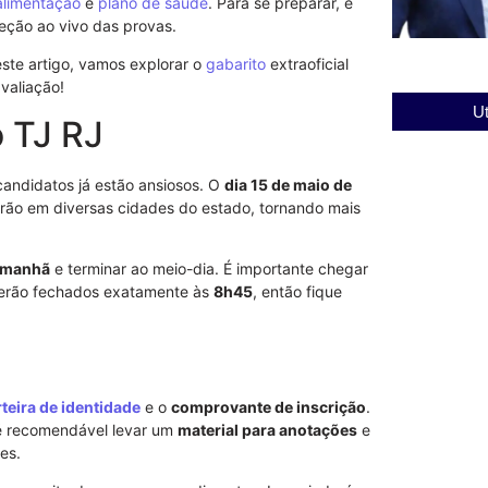
alimentação
e
plano de saúde
. Para se preparar, é
eção ao vivo das provas.
este artigo, vamos explorar o
gabarito
extraoficial
valiação!
Ut
o TJ RJ
andidatos já estão ansiosos. O
dia 15 de maio de
rão em diversas cidades do estado, tornando mais
a manhã
e terminar ao meio-dia. É importante chegar
 serão fechados exatamente às
8h45
, então fique
rteira de identidade
e o
comprovante de inscrição
.
 é recomendável levar um
material para anotações
e
es.