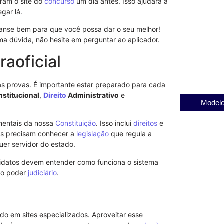
iram o site do
concurso
um dia antes. Isso ajudará a
gar lá.
Conheça o Ins
e seus objeti
anse bem para que você possa dar o seu melhor!
22/08/2025
ma dúvida, não hesite em perguntar ao aplicador.
Descubra a Pe
Castilho e S
raoficial
03/12/2025
nas provas. É importante estar preparado para cada
stitucional
,
Direito
Administrativo
e
Modelo
mentais da nossa
Constituição
. Isso inclui
direitos
e
os precisam conhecer a
legislação
que regula a
uer servidor do estado.
idatos devem entender como funciona o sistema
 do poder
judiciário
.
ado em sites especializados. Aproveitar esse