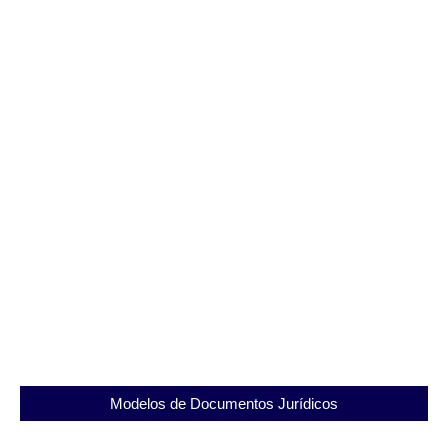
Guia Completo das Unidades Prisionais do Rio de
Janeiro
11/09/2025
Modelos de Documentos Jurídicos