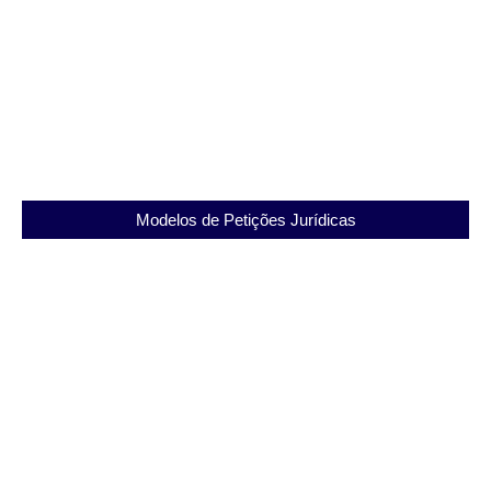
Modelo de Notificação de Renúncia de Mandato
de Advogado via WhatsApp: Guia Completo
Modelos de Petições Jurídicas