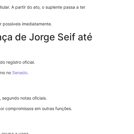
Direito
ular. A partir do ato, o suplente passa a ter
r possíveis imediatamente.
nça de Jorge Seif até
o registro oficial.
ino no
Senado
.
 segundo notas oficiais.
Notificação 
Advogado: Ent
or compromissos em outras funções.
Nosso Model
e ocupa a vaga.