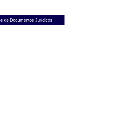
s de Documentos Jurídicos
vogação de substabelecimento no