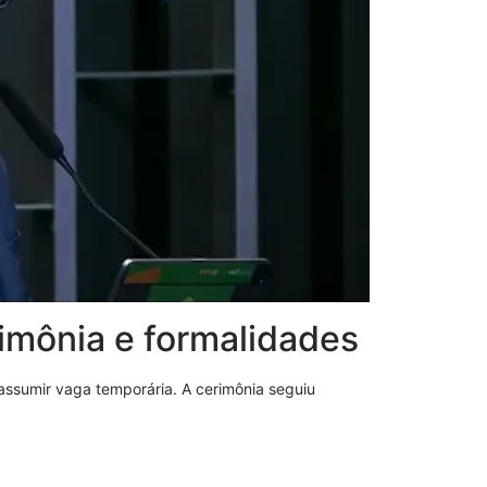
Conheça o Ins
e seus objeti
22/08/2025
imônia e formalidades
assumir vaga temporária. A cerimônia seguiu
SEAPVM: O p
Vinhosa Muni
03/12/2025