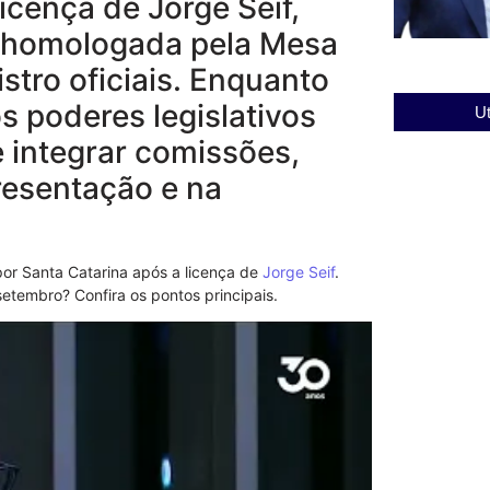
icença de Jorge Seif,
oi homologada pela Mesa
tro oficiais. Enquanto
os poderes legislativos
Ut
e integrar comissões,
resentação e na
r Santa Catarina após a licença de
Jorge Seif
.
tembro? Confira os pontos principais.