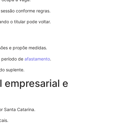
a sessão conforme regras.
do o titular pode voltar.
ssões e propõe medidas.
o período de
afastamento
.
do suplente.
 empresarial e
Modelo de S
Poderes
r Santa Catarina.
cais.