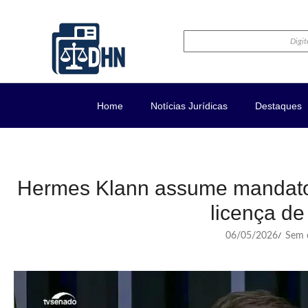
Home
Notícias Jurídicas
Destaques
Hermes Klann assume mandato
licença de
06/05/2026
Sem c
/