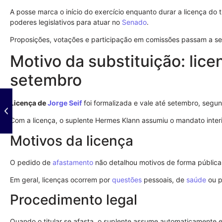
A posse marca o início do exercício enquanto durar a licença do tit
poderes legislativos para atuar no
Senado
.
Proposições, votações e participação em comissões passam a se
Motivo da substituição: lice
setembro
Licença de
Jorge Seif
foi formalizada e vale até setembro, segund
Com a licença, o suplente Hermes Klann assumiu o mandato inter
Motivos da licença
O pedido de
afastamento
não detalhou motivos de forma pública,
Em geral, licenças ocorrem por
questões
pessoais, de
saúde
ou p
Procedimento legal
Quando o titular se afasta, o suplente assume automaticamente 