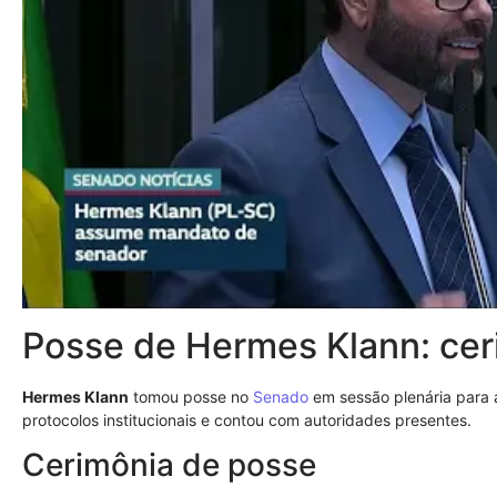
Posse de Hermes Klann: cer
Hermes Klann
tomou posse no
Senado
em sessão plenária para 
protocolos institucionais e contou com autoridades presentes.
Cerimônia de posse