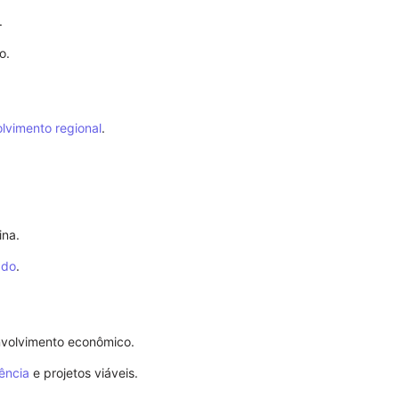
.
o.
lvimento regional
.
Procuração p
Importância 
ina.
ado
.
nvolvimento econômico.
ência
e projetos viáveis.