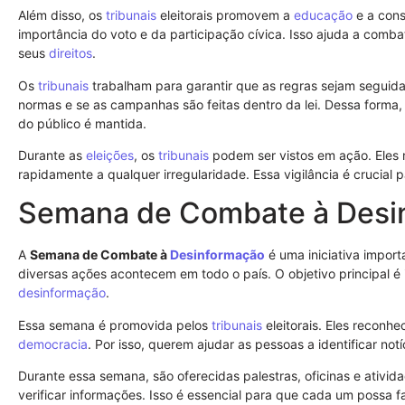
Além disso, os
tribunais
eleitorais promovem a
educação
e a cons
importância do voto e da participação cívica. Isso ajuda a comba
seus
direitos
.
Os
tribunais
trabalham para garantir que as regras sejam seguida
normas e se as campanhas são feitas dentro da lei. Dessa forma,
do público é mantida.
Durante as
eleições
, os
tribunais
podem ser vistos em ação. Eles 
rapidamente a qualquer irregularidade. Essa vigilância é crucial 
Semana de Combate à Desin
A
Semana de Combate à
Desinformação
é uma iniciativa impor
diversas ações acontecem em todo o país. O objetivo principal é
desinformação
.
Essa semana é promovida pelos
tribunais
eleitorais. Eles reconh
democracia
. Por isso, querem ajudar as pessoas a identificar not
Durante essa semana, são oferecidas palestras, oficinas e ativ
verificar informações. Isso é essencial para que cada um possa f