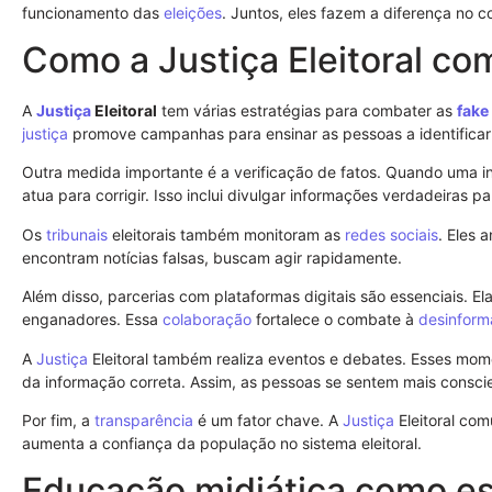
funcionamento das
eleições
. Juntos, eles fazem a diferença no 
Como a Justiça Eleitoral c
A
Justiça
Eleitoral
tem várias estratégias para combater as
fake
justiça
promove campanhas para ensinar as pessoas a identifica
Outra medida importante é a verificação de fatos. Quando uma in
atua para corrigir. Isso inclui divulgar informações verdadeiras p
Os
tribunais
eleitorais também monitoram as
redes sociais
. Eles 
encontram notícias falsas, buscam agir rapidamente.
Além disso, parcerias com plataformas digitais são essenciais. E
enganadores. Essa
colaboração
fortalece o combate à
desinfor
A
Justiça
Eleitoral também realiza eventos e debates. Esses mome
da informação correta. Assim, as pessoas se sentem mais conscie
Por fim, a
transparência
é um fator chave. A
Justiça
Eleitoral com
aumenta a confiança da população no sistema eleitoral.
Educação midiática como es