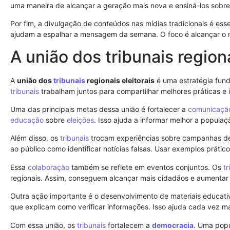
uma maneira de alcançar a geração mais nova e ensiná-los sobr
Por fim, a divulgação de conteúdos nas mídias tradicionais é ess
ajudam a espalhar a mensagem da semana. O foco é alcançar o 
A união dos tribunais regiona
A
união dos
tribunais
regionais eleitorais
é uma estratégia fund
tribunais
trabalham juntos para compartilhar melhores práticas e 
Uma das principais metas dessa união é fortalecer a
comunicaçã
educação
sobre
eleições
. Isso ajuda a informar melhor a populaç
Além disso, os
tribunais
trocam experiências sobre campanhas de
ao público como identificar notícias falsas. Usar exemplos práticos
Essa
colaboração
também se reflete em eventos conjuntos. Os
tr
regionais. Assim, conseguem alcançar mais cidadãos e aumentar 
Outra ação importante é o desenvolvimento de materiais educativ
que explicam como verificar informações. Isso ajuda cada vez m
Com essa união, os
tribunais
fortalecem a
democracia
. Uma popu