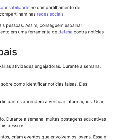
Procuração p
Importância 
sponsabilidade
no compartilhamento de
e compartilham nas
redes sociais
.
ais pessoas. Assim, conseguem espalhar
imento em uma ferramenta de
defesa
contra notícias
pais
 várias atividades engajadoras. Durante a semana,
sobre como identificar notícias falsas. Eles
participantes aprendem a verificar informações. Usar
Como Funcio
Sem Reserva
. Durante a semana, muitas postagens educativas
Efeitos Práti
mais pessoas.
untos, criam eventos que envolvem os jovens. Essa é