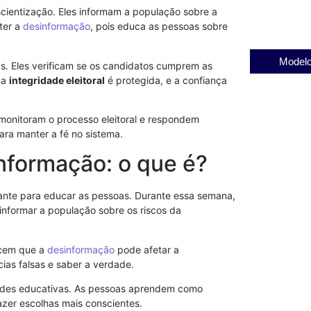
31/07/2025
cientização. Eles informam a população sobre a
ter a
desinformação
, pois educa as pessoas sobre
Modelo
s. Eles verificam se os candidatos cumprem as
 a
integridade eleitoral
é protegida, e a confiança
monitoram o processo eleitoral e respondem
para manter a fé no sistema.
formação: o que é?
tante para educar as pessoas. Durante essa semana,
 informar a população sobre os riscos da
ecem que a
desinformação
pode afetar a
ícias falsas e saber a verdade.
idades educativas. As pessoas aprendem como
azer escolhas mais conscientes.