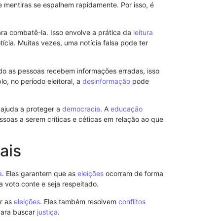
 mentiras se espalhem rapidamente. Por isso, é
Ligue 180: At
Mulheres e p
Violência
ra combatê-la. Isso envolve a prática da
leitura
31/07/2025
tícia. Muitas vezes, uma notícia falsa pode ter
o as pessoas recebem informações erradas, isso
, no período eleitoral, a
desinformação
pode
o ajuda a proteger a
democracia
. A
educação
essoas a serem críticas e céticas em relação ao que
ais
a
. Eles garantem que as
eleições
ocorram de forma
a voto conte e seja respeitado.
ar as
eleições
. Eles também resolvem
conflitos
Disque 100: 
 para buscar
justiça
.
Denúncias do