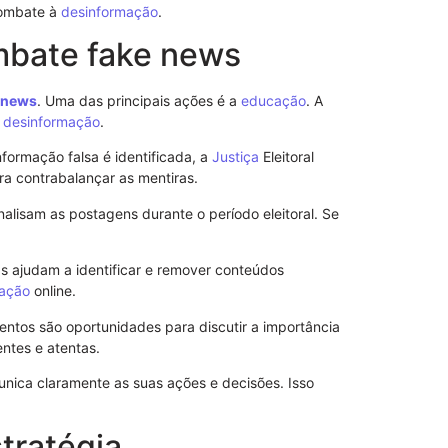
combate à
desinformação
.
ombate fake news
 news
. Uma das principais ações é a
educação
. A
r
desinformação
.
formação falsa é identificada, a
Justiça
Eleitoral
Notificação 
Advogado: Ent
ara contrabalançar as mentiras.
Nosso Model
analisam as postagens durante o período eleitoral. Se
las ajudam a identificar e remover conteúdos
mação
online.
ntos são oportunidades para discutir a importância
ntes e atentas.
unica claramente as suas ações e decisões. Isso
tratégia