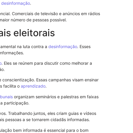
e
desinformação
.
encial. Comerciais de televisão e anúncios em rádios
maior número de pessoas possível.
is eleitorais
amental na luta contra a
desinformação
. Esses
informações.
o
. Eles se reúnem para discutir como melhorar a
ão.
 conscientização. Essas campanhas visam ensinar
Revogação d
 facilita o
aprendizado
.
ibunais
organizam seminários e palestras em faixas
a participação.
os. Trabalhando juntos, eles criam guias e vídeos
ais pessoas a se tornarem cidadãs informadas.
lação bem informada é essencial para o bom