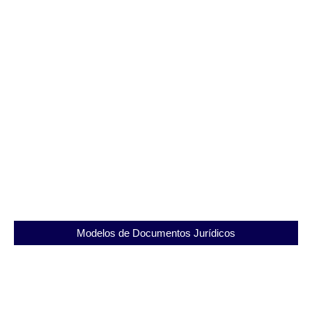
Guia Completo das Unidades Prisionais do Rio de
Janeiro
11/09/2025
Modelos de Documentos Jurídicos