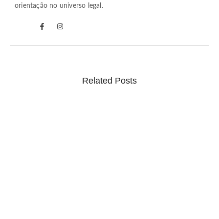
orientação no universo legal.
Related Posts
Ponto facultativo e feriado alteram expediente do