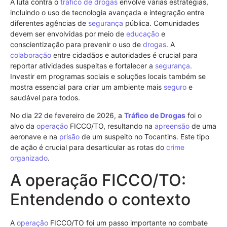
A luta contra o
tráfico de drogas
envolve várias estratégias,
incluindo o uso de tecnologia avançada e integração entre
diferentes agências de
segurança
pública. Comunidades
devem ser envolvidas por meio de
educação
e
conscientização para prevenir o uso de
drogas
. A
colaboração
entre cidadãos e autoridades é crucial para
reportar atividades suspeitas e fortalecer a
segurança
.
Investir em programas sociais e soluções locais também se
mostra essencial para criar um ambiente mais
seguro
e
saudável para todos.
No dia 22 de fevereiro de 2026, a
Tráfico de Drogas
foi o
alvo da
operação
FICCO/TO, resultando na
apreensão
de uma
aeronave e na
prisão
de um suspeito no Tocantins. Este tipo
de ação é crucial para desarticular as rotas do
crime
organizado
.
A operação FICCO/TO:
Entendendo o contexto
A
operação
FICCO/TO foi um passo importante no combate