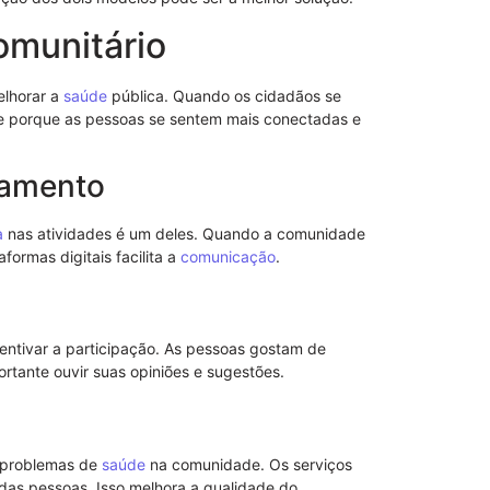
munitário
elhorar a
saúde
pública. Quando os cidadãos se
ce porque as pessoas se sentem mais conectadas e
Notificação 
jamento
Advogado: Ent
Nosso Model
a
nas atividades é um deles. Quando a comunidade
aformas digitais facilita a
comunicação
.
entivar a participação. As pessoas gostam de
tante ouvir suas opiniões e sugestões.
problemas de
saúde
na comunidade. Os serviços
das pessoas. Isso melhora a qualidade do