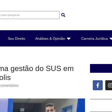
Seu Direito
Análises & Opinião
Carreira Jurídica
orma gestão do SUS em
olis
omentários