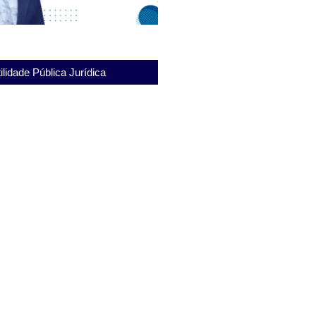
ilidade Pública Jurídica
ca Joaquim Ferreira de Souza:
 Dignidade em Foco