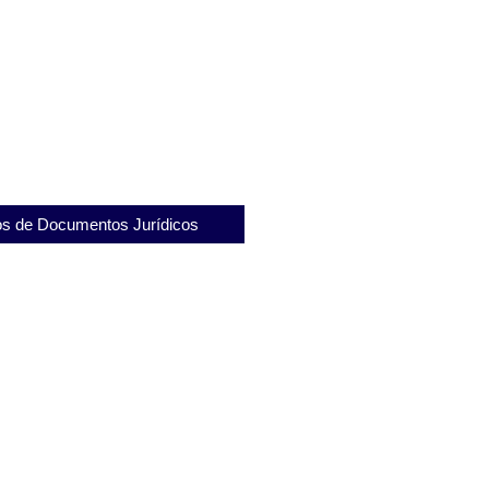
ama Criança Feliz transforma a
lias em Minas Gerais
s de Documentos Jurídicos