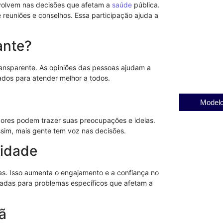
volvem nas decisões que afetam a
saúde
pública.
e reuniões e conselhos. Essa participação ajuda a
ante?
Como o progr
vida de famí
04/08/2025
ransparente. As opiniões das pessoas ajudam a
ados para atender melhor a todos.
Modelo
ores podem trazer suas preocupações e ideias.
sim, mais gente tem voz nas decisões.
nidade
as. Isso aumenta o engajamento e a confiança no
tradas para problemas específicos que afetam a
ã