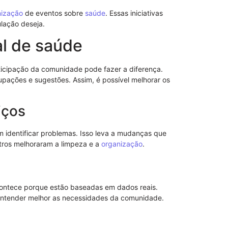
nização
de eventos sobre
saúde
. Essas iniciativas
lação deseja.
al de saúde
Modelo de No
cipação da comunidade pode fazer a diferença.
de Advogado 
pações e sugestões. Assim, é possível melhorar os
iços
identificar problemas. Isso leva a mudanças que
ntros melhoraram a limpeza e a
organização
.
contece porque estão baseadas em dados reais.
 entender melhor as necessidades da comunidade.