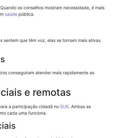
Entenda a re
. Quando os conselhos mostram necessidade, é mais
Direito
 em
saúde
pública.
 sentem que têm voz, elas se tornam mais ativas.
os
tros conseguiram atender mais rapidamente as
ciais e remotas
para a participação cidadã no
SUS
. Ambas as
mo cada uma funciona.
Revogação d
iais