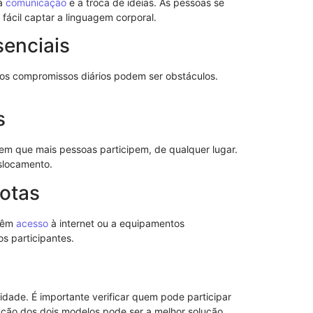
 a
comunicação
e a troca de ideias. As pessoas se
fácil captar a linguagem corporal.
senciais
 os compromissos diários podem ser obstáculos.
s
tem que mais pessoas participem, de qualquer lugar.
eslocamento.
Modelo de S
otas
Poderes
 têm
acesso
à internet ou a equipamentos
os participantes.
ade. É importante verificar quem pode participar
ção dos dois modelos pode ser a melhor solução.