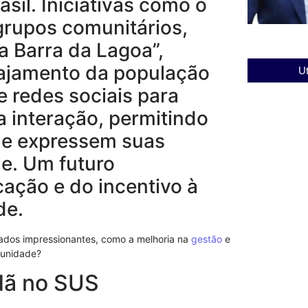
sil. Iniciativas como o
grupos comunitários,
 Barra da Lagoa”,
ajamento da população
Ut
 redes sociais para
Cadeia Públi
 interação, permitindo
Segurança e
 e expressem suas
03/12/2025
de. Um futuro
ação e do incentivo à
de.
ltados impressionantes, como a melhoria na
gestão
e
munidade?
adã no SUS