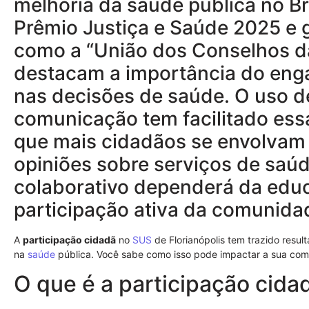
melhoria da saúde pública no Bra
Prêmio Justiça e Saúde 2025 e 
como a “União dos Conselhos da
destacam a importância do eng
nas decisões de saúde. O uso de
comunicação tem facilitado essa
que mais cidadãos se envolvam
opiniões sobre serviços de saú
colaborativo dependerá da educ
participação ativa da comunida
A
participação cidadã
no
SUS
de Florianópolis tem trazido resu
na
saúde
pública. Você sabe como isso pode impactar a sua co
O que é a participação cid