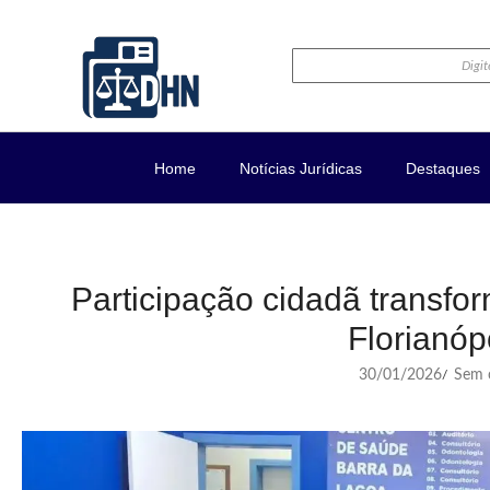
Home
Notícias Jurídicas
Destaques
Participação cidadã transf
Florianóp
30/01/2026
Sem c
/