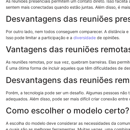
As reuniões presenciais permitem um contato direto. Isso facilita
sentem mais conectadas quando estão juntas. Além disso, é mais 
Desvantagens das reuniões pre
Por outro lado, nem todos conseguem comparecer. A distância e
Isso pode limitar a participação e a
diversidade
de opiniões.
Vantagens das reuniões remota
As reuniões remotas, por sua vez, quebram barreiras. Elas permi
É uma ótima forma de incluir aqueles que têm dificuldades de d
Desvantagens das reuniões rem
Porém, a tecnologia pode ser um desafio. Algumas pessoas não
adequados. Além disso, pode ser mais difícil criar conexão entre 
Como escolher o modelo certo?
A escolha do modelo deve considerar as necessidades da comunid
e quais são as melhores ferramentas. Muitas vezes, uma combina