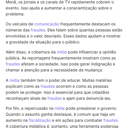
Monã, os jornais e os canais de TV rapidamente cobrem o
evento. Isso ajuda a aumentar a conscientização sobre o
problema.
Os veículos de
comunicação
frequentemente destacam os
números das
fraudes
. Eles falam sobre quantas pessoas estão
envolvidas e o valor desviado. Esses dados ajudam a mostrar
a gravidade da situação para o público.
Além disso, a cobertura da
mídia
pode influenciar a opinião
pública. As reportagens frequentemente mostram como as
fraudes
afetam a sociedade. Isso pode gerar indignação e
chamar a atenção para a necessidade de mudança.
A
mídia
também tem o poder de educar. Muitas matérias
explicam como as
fraudes
ocorrem e como as pessoas
podem se proteger. Isso é essencial para que cidadãos
reconheçam sinais de
fraudes
e ajam para denunciá-las.
Por fim, a repercussão na
mídia
pode pressionar o governo.
Quando o assunto ganha destaque, é comum que haja um
aumento na
fiscalização
e em ações para combater
fraudes
.
A cobertura midiática é, portanto, uma ferramenta poderosa