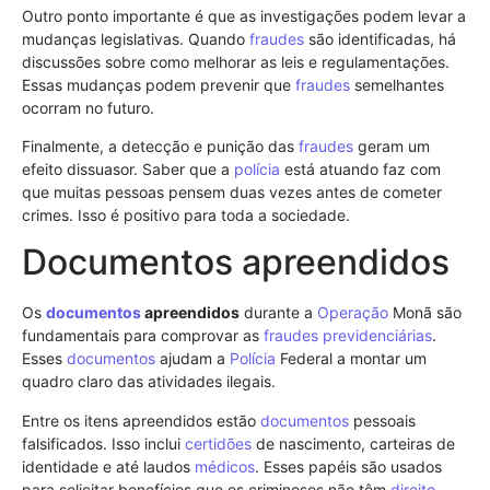
Outro ponto importante é que as investigações podem levar a
mudanças legislativas. Quando
fraudes
são identificadas, há
discussões sobre como melhorar as leis e regulamentações.
Essas mudanças podem prevenir que
fraudes
semelhantes
ocorram no futuro.
Finalmente, a detecção e punição das
fraudes
geram um
efeito dissuasor. Saber que a
polícia
está atuando faz com
que muitas pessoas pensem duas vezes antes de cometer
crimes. Isso é positivo para toda a sociedade.
Documentos apreendidos
Os
documentos
apreendidos
durante a
Operação
Monã são
fundamentais para comprovar as
fraudes previdenciárias
.
Esses
documentos
ajudam a
Polícia
Federal a montar um
quadro claro das atividades ilegais.
Entre os itens apreendidos estão
documentos
pessoais
falsificados. Isso inclui
certidões
de nascimento, carteiras de
identidade e até laudos
médicos
. Esses papéis são usados
para solicitar benefícios que os criminosos não têm
direito
.