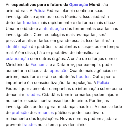
As
expectativas para o futuro da
Operação
Monã
são
animadoras. A
Polícia
Federal planeja continuar suas
investigações e aprimorar suas técnicas. Isso ajudará a
detectar
fraudes
mais rapidamente e de forma mais eficaz.
Uma prioridade é a
atualização
das ferramentas usadas nas
investigações. Com tecnologias mais avançadas, será
possível analisar dados em grande escala. Isso facilitará a
identificação
de padrões fraudulentos e suspeitas em tempo
real. Além disso, há a expectativa de intensificar a
colaboração
com outros órgãos. A união de esforços com o
Ministério da
Economia
e a Dataprev, por exemplo, pode
aumentar a eficácia da
operação
. Quanto mais agências se
unirem, mais forte será o combate às
fraudes
. Outro ponto
importante é a conscientização da população. A
Polícia
Federal quer aumentar campanhas de informação sobre como
denunciar
fraudes
. Cidadãos bem informados podem ajudar
no controle social contra esse tipo de crime. Por fim, as
investigações podem gerar mudanças nas leis. A necessidade
de
proteção
dos
recursos
públicos pode incentivar o
refinamento das legislações. Novas normas podem ajudar a
prevenir
fraudes
no sistema previdenciário.