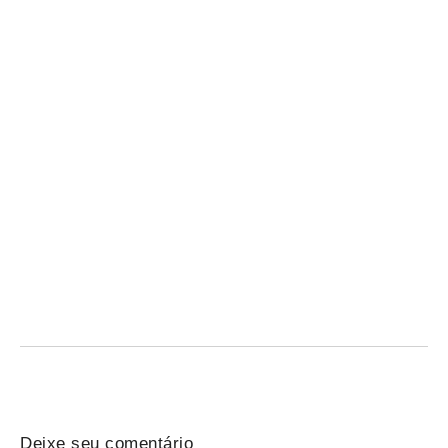
Revisão grátis do Qconcursos para o Concurso
Penal RS — hoje às 18h
07/08/2026
/
Concurso Penal: participe da revisão gratuita do Qconcursos
nesta sexta às 18h e revise temas-chave antes...
Deixe seu comentário