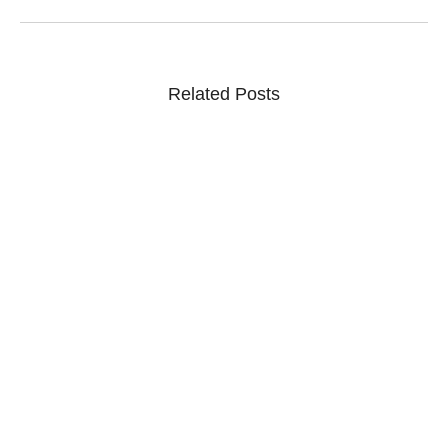
Related Posts
Ponto facultativo e feriado alteram expediente do
STF; prazos prorrogados
07/08/2026
/
Ponto facultativo: STF não terá expediente na segunda e terça;