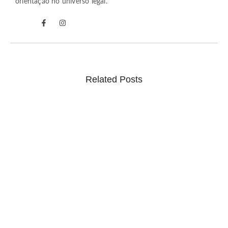
orientação no universo legal.
Related Posts
Ponto facultativo e feriado alteram expediente do
STF; prazos prorrogados