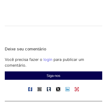
07/08/2026
/
Concurso Penal: participe da revisão gratuita do Qconcursos
nesta sexta às 18h e revise temas-chave antes...
Deixe seu comentário
Você precisa fazer o
login
para publicar um
comentário.
Siga-nos