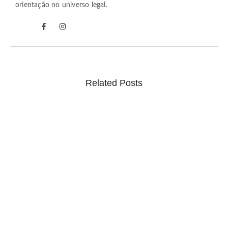
orientação no universo legal.
Related Posts
O que é jurisprudência? Entenda como decisões