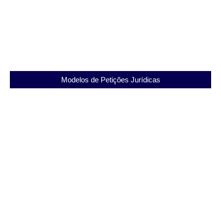
Notificação de Destituição de Mandato de
Advogado: Entenda Seus Direitos e Utilize Nosso
Modelo Exclusivo
Modelos de Petições Jurídicas