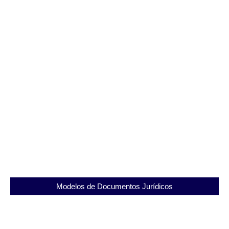
Entenda o papel do Hospital Psiquiátrico Penal
Roberto Medeiro no sistema de saúde
20/08/2025
Modelos de Documentos Jurídicos