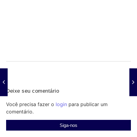
Violência e falta de estrutura ameaçam saúde
indígena e profissionais
06/08/2026
/
Saúde indígena: profissionais enfrentam violência, precariedade de
estrutura, transporte e insumos; Senado debate medidas urgentes
para...
Deixe seu comentário
Você precisa fazer o
login
para publicar um
comentário.
Siga-nos