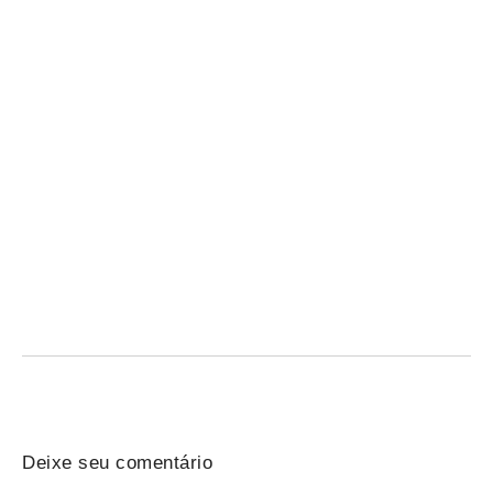
Revisão grátis do Qconcursos para o Concurso
Penal RS — hoje às 18h
07/08/2026
/
Concurso Penal: participe da revisão gratuita do Qconcursos
nesta sexta às 18h e revise temas-chave antes...
Deixe seu comentário