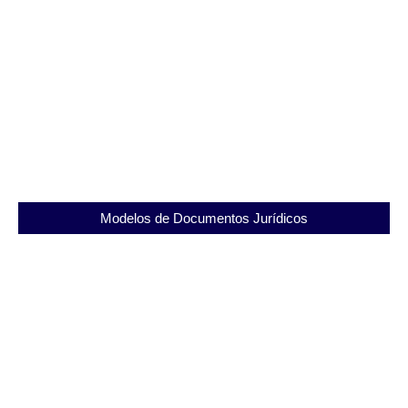
SEAPRN: O Papel do Presídio Romeiro Neto na
Ressocialização dos Detentos
23/11/2025
Modelos de Documentos Jurídicos