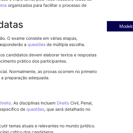
23/11/2025
tos
organizados para facilitar o processo de
datas
Modelo
ão. O exame consiste em várias etapas,
 responderão a
questões
de múltipla escolha.
 os candidatos devem elaborar textos e respostas
imento prático dos participantes.
cial. Normalmente, as provas ocorrem no primeiro
ir a preparação adequada.
Direito
. As disciplinas incluem
Direito
Civil, Penal,
específico de
questões
, que será detalhado no
utir temas atuais e relevantes no mundo jurídico.
Revogação d
ínio crítico dos candidatos.