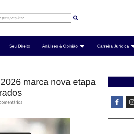
Seu Direito
Análises & Opinião
Carreira Jurídica
 2026 marca nova etapa
rados
omentários