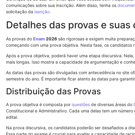
comunicações sobre sua inscrição. Além disso, tenha os
documen
solicitação da
isenção
.
Detalhes das provas e suas 
As provas do
Enam
2026
são rigorosas e exigem muita preparaç
começando com uma prova objetiva. Nesta fase, os candidatos
Após a prova objetiva, poderá haver uma etapa discursiva. Nela,
mais longas. Isso mostra a capacidade de argumentação e conhec
As datas das provas são divulgadas com antecedência no site ofi
semestre do ano. É importante ficar atento às datas para garant
Distribuição das Provas
A prova objetiva é composta por
questões
de diversas áreas do
Constitucional e Administrativo. Cada uma delas tem um número 
edital.
Na prova discursiva, os candidatos poderão ser desafiados a disc
Essa parte do exame é crucial para avaliar a capacidade de racioc