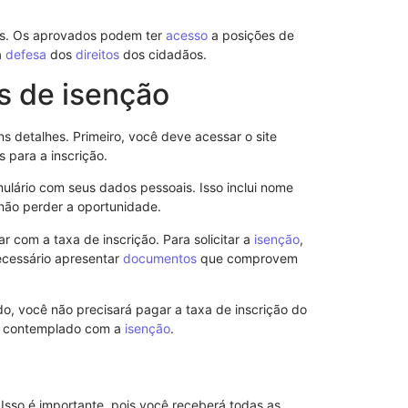
Alerta Verde
es. Os aprovados podem ter
acesso
a posições de
Ambientais e
a
defesa
dos
direitos
dos cidadãos.
Eficiência
01/08/2025
os de isenção
s detalhes. Primeiro, você deve acessar o site
s para a inscrição.
ulário com seus dados pessoais. Isso inclui nome
 não perder a oportunidade.
 com a taxa de inscrição. Para solicitar a
isenção
,
ecessário apresentar
documentos
que comprovem
do, você não precisará pagar a taxa de inscrição do
oi contemplado com a
isenção
.
Entendendo a
Acioli e seu 
Isso é importante, pois você receberá todas as