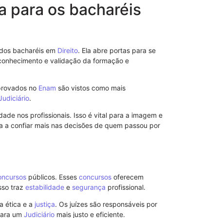
ca para os bacharéis
 dos bacharéis em
Direito
. Ela abre portas para se
reconhecimento e validação da formação e
provados no
Enam
são vistos como mais
Judiciário
.
Modelo de S
de nos profissionais. Isso é vital para a imagem e
Poderes
 a confiar mais nas decisões de quem passou por
oncursos
públicos. Esses
concursos
oferecem
sso traz
estabilidade
e
segurança
profissional.
a ética e a
justiça
. Os juízes são responsáveis por
 para um
Judiciário
mais justo e eficiente.