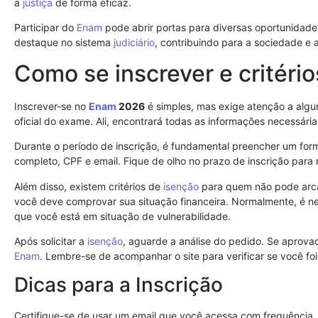
a
justiça
de forma eficaz.
Participar do
Enam
pode abrir portas para diversas oportunidad
destaque no sistema
judiciário
, contribuindo para a sociedade e 
Como se inscrever e critéri
Inscrever-se no
Enam
2026
é simples, mas exige atenção a algun
oficial do exame. Ali, encontrará todas as informações necessária
Durante o período de inscrição, é fundamental preencher um form
completo, CPF e email. Fique de olho no prazo de inscrição para
Além disso, existem critérios de
isenção
para quem não pode arcar
você deve comprovar sua situação financeira. Normalmente, é n
que você está em situação de vulnerabilidade.
Após solicitar a
isenção
, aguarde a análise do pedido. Se aprova
Enam
. Lembre-se de acompanhar o site para verificar se você f
Dicas para a Inscrição
Certifique-se de usar um email que você acessa com frequência. 