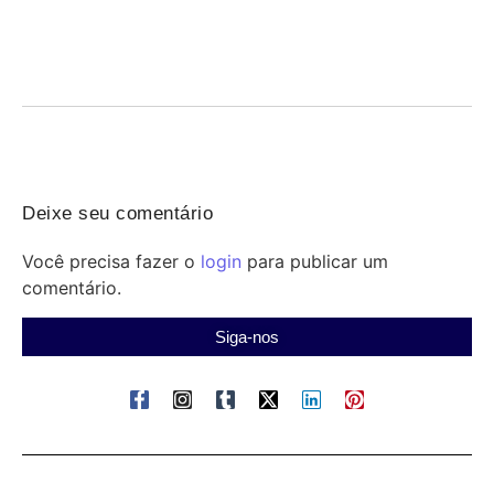
07/08/2026
/
Concurso Penal: participe da revisão gratuita do Qconcursos
nesta sexta às 18h e revise temas-chave antes...
Deixe seu comentário
Você precisa fazer o
login
para publicar um
comentário.
Siga-nos