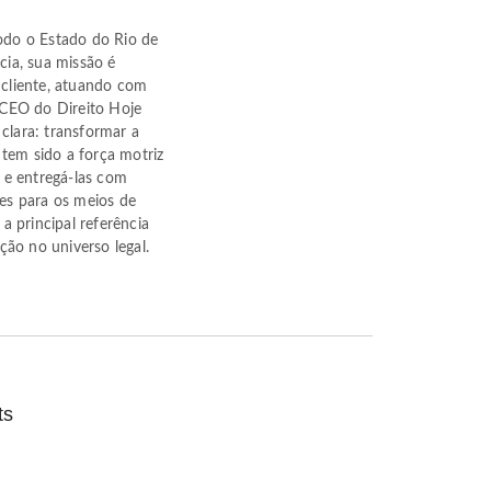
odo o Estado do Rio de
cia, sua missão é
 cliente, atuando com
o CEO do Direito Hoje
clara: transformar a
tem sido a força motriz
 e entregá-las com
ões para os meios de
 principal referência
ão no universo legal.
Procuração p
Importância 
ts