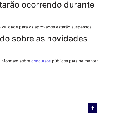
Advogado: Ent
tarão ocorrendo durante
Nosso Model
e validade para os aprovados estarão suspensos.
do sobre as novidades
e informam sobre
concursos
públicos para se manter
Modelo de S
Poderes