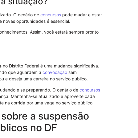
a situação?
Conheça o In
iniciativas d
izado. O cenário de
concursos
pode mudar e estar
04/09/2025
e novas oportunidades é essencial.
 conhecimentos. Assim, você estará sempre pronto
s
no Distrito Federal é uma mudança significativa.
indo que aguardem a
convocação
sem
 e deseja uma carreira no serviço público.
tudando e se preparando. O cenário de
concursos
ença. Mantenha-se atualizado e aproveite cada
te na corrida por uma vaga no serviço público.
 sobre a suspensão
Conheça o Ho
blicos no DF
Psiquiátrico
07/09/2025