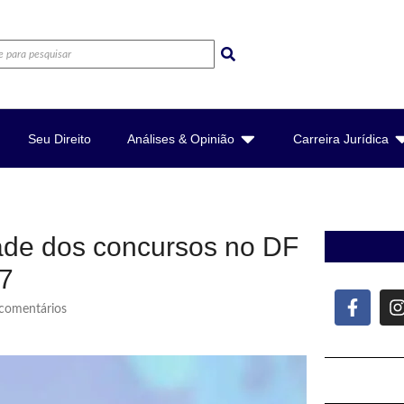
Seu Direito
Análises & Opinião
Carreira Jurídica
ade dos concursos no DF
27
omentários