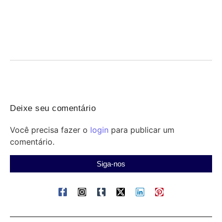
promete priorizar municípios
05/08/2026
/
Lourdinha Pereira toma posse no Senado: atuação voltada a
municípios, saúde, educação e oportunidades para a...
Deixe seu comentário
Você precisa fazer o
login
para publicar um
comentário.
Siga-nos