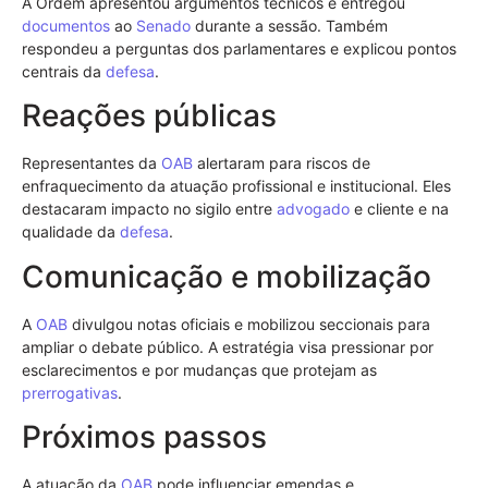
A Ordem apresentou argumentos técnicos e entregou
documentos
ao
Senado
durante a sessão. Também
respondeu a perguntas dos parlamentares e explicou pontos
centrais da
defesa
.
Reações públicas
Representantes da
OAB
alertaram para riscos de
enfraquecimento da atuação profissional e institucional. Eles
destacaram impacto no sigilo entre
advogado
e cliente e na
qualidade da
defesa
.
Comunicação e mobilização
A
OAB
divulgou notas oficiais e mobilizou seccionais para
ampliar o debate público. A estratégia visa pressionar por
esclarecimentos e por mudanças que protejam as
prerrogativas
.
Próximos passos
A atuação da
OAB
pode influenciar emendas e