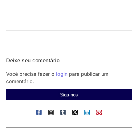
05/08/2026
/
Lourdinha Pereira toma posse no Senado: atuação voltada a
municípios, saúde, educação e oportunidades para a...
Deixe seu comentário
Você precisa fazer o
login
para publicar um
comentário.
Siga-nos