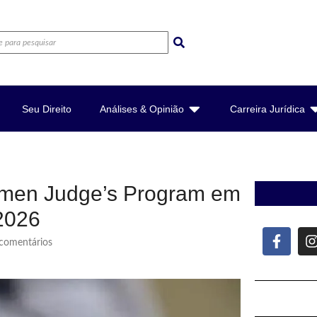
Seu Direito
Análises & Opinião
Carreira Jurídica
omen Judge’s Program em
2026
omentários