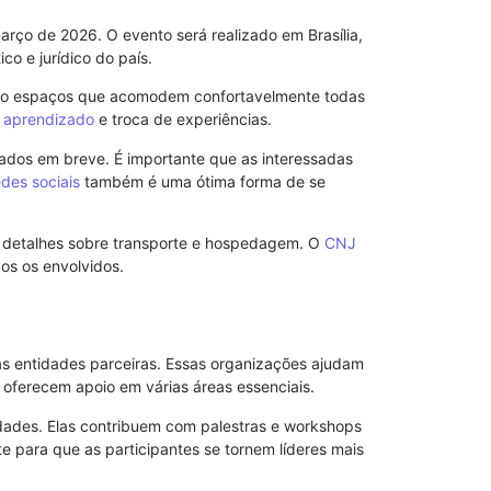
Advogado: Ent
Nosso Model
rço de 2026. O evento será realizado em Brasília,
ico e jurídico do país.
do espaços que acomodem confortavelmente todas
a
aprendizado
e troca de experiências.
gados em breve. É importante que as interessadas
edes sociais
também é uma ótima forma de se
er detalhes sobre transporte e hospedagem. O
CNJ
dos os envolvidos.
s entidades parceiras. Essas organizações ajudam
 oferecem apoio em várias áreas essenciais.
Modelo de No
de Advogado 
dades. Elas contribuem com palestras e workshops
e para que as participantes se tornem líderes mais