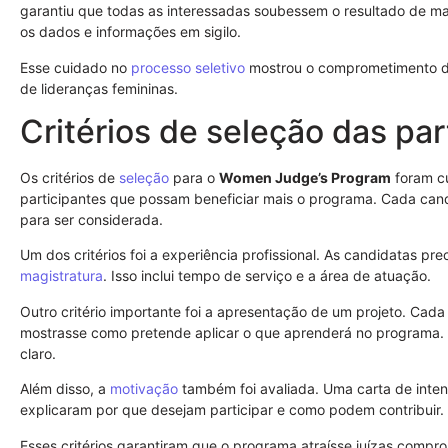
garantiu que todas as interessadas soubessem o resultado de ma
os dados e informações em sigilo.
Esse cuidado no
processo seletivo
mostrou o comprometimento 
de lideranças femininas.
Critérios de seleção das par
Os critérios de
seleção
para o
Women Judge’s Program
foram cu
participantes que possam beneficiar mais o programa. Cada candi
para ser considerada.
Um dos critérios foi a experiência profissional. As candidatas pre
magistratura
. Isso inclui tempo de serviço e a área de atuação.
Outro critério importante foi a apresentação de um projeto. Cada
mostrasse como pretende aplicar o que aprenderá no programa. Is
claro.
Além disso, a
motivação
também foi avaliada. Uma carta de intenç
explicaram por que desejam participar e como podem contribuir.
Esses critérios garantiram que o programa atraísse juízas compro