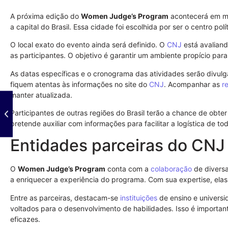
A próxima edição do
Women Judge’s Program
acontecerá em ma
a capital do Brasil. Essa cidade foi escolhida por ser o centro polít
O local exato do evento ainda será definido. O
CNJ
está avalian
as participantes. O objetivo é garantir um ambiente propício par
As datas específicas e o cronograma das atividades serão divul
fiquem atentas às informações no site do
CNJ
. Acompanhar as
r
manter atualizada.
Participantes de outras regiões do Brasil terão a chance de obt
pretende auxiliar com informações para facilitar a logística de to
Entidades parceiras do CNJ
O
Women Judge’s Program
conta com a
colaboração
de diversa
a enriquecer a experiência do programa. Com sua expertise, elas
Entre as parceiras, destacam-se
instituições
de ensino e universi
voltados para o desenvolvimento de habilidades. Isso é important
eficazes.