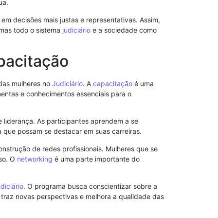
ua.
Entenda tudo 
z em decisões mais justas e representativas. Assim,
Moraes e sua
 mas todo o sistema
judiciário
e a sociedade como
10/09/2025
pacitação
 das mulheres no
Judiciário
. A
capacitação
é uma
entas e conhecimentos essenciais para o
 liderança. As participantes aprendem a se
ra que possam se destacar em suas carreiras.
nstrução de redes profissionais. Mulheres que se
so. O
networking
é uma parte importante do
diciário
. O programa busca conscientizar sobre a
Cadeia Públi
traz novas perspectivas e melhora a qualidade das
Segurança e 
07/09/2025