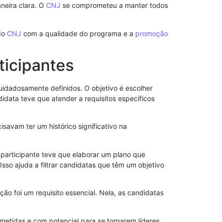
neira clara. O
CNJ
se comprometeu a manter todos
do
CNJ
com a qualidade do programa e a
promoção
ticipantes
Modelo de S
Poderes
idadosamente definidos. O objetivo é escolher
data teve que atender a requisitos específicos
cisavam ter um histórico significativo na
 participante teve que elaborar um plano que
so ajuda a filtrar candidatas que têm um objetivo
ão foi um requisito essencial. Nela, as candidatas
metidas e com potencial para se tornarem líderes.