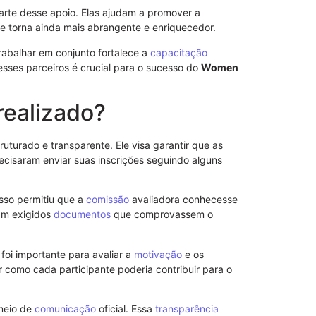
rte desse apoio. Elas ajudam a promover a
se torna ainda mais abrangente e enriquecedor.
rabalhar em conjunto fortalece a
capacitação
 esses parceiros é crucial para o sucesso do
Women
realizado?
ruturado e transparente. Ele visa garantir que as
ecisaram enviar suas inscrições seguindo alguns
Revogação d
Isso permitiu que a
comissão
avaliadora conhecesse
ram exigidos
documentos
que comprovassem o
oi importante para avaliar a
motivação
e os
como cada participante poderia contribuir para o
 meio de
comunicação
oficial. Essa
transparência