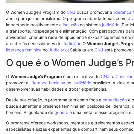
O Women Judge’s Program do
CNJ
busca promover a
liderança 
apoio para juízas brasileiras. O programa aborda temas como
div
impactando positivamente a
inclusão
no sistema
judiciário
. Parti
a transporte, hospedagem e alimentação. Com perspectivas para 
atividades, criar uma rede de apoio entre ex-participantes e e
atender às necessidades do
Judiciário
.O
Women Judge’s Progr
liderança feminina
no
Judiciário
! Sabia que o
CNJ
está promoven
O que é o Women Judge’s P
O
Women Judge’s Program
é uma iniciativa do
CNJ
, o
Conselho
promover a
liderança feminina
no
Judiciário
brasileiro. A ideia é
desenvolver suas habilidades e trocar experiências.
Desde sua criação, o programa tem como foco a
capacitação
e o
busca aumentar a presença feminina em posições de liderança,
homens. A igualdade de
gênero
é uma meta, e esse programa é u
O programa oferece workshops, mentorias e treinamentos especí
especialistas e juízas experientes que compartilham seus conheci