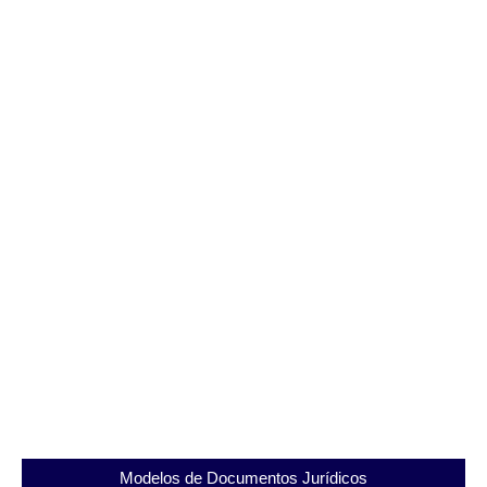
Alerta Verde: Saiba Como Denunciar Crimes
Ambientais e Acidentes com Segurança e
Eficiência
01/08/2025
Modelos de Documentos Jurídicos