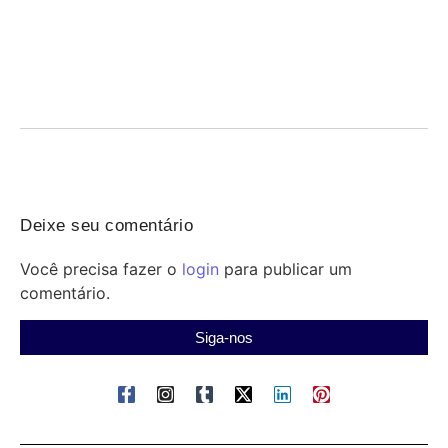
06/08/2026
/
Saúde indígena: profissionais enfrentam violência, precariedade de
estrutura, transporte e insumos; Senado debate medidas urgentes
para...
Deixe seu comentário
Você precisa fazer o
login
para publicar um
comentário.
Siga-nos