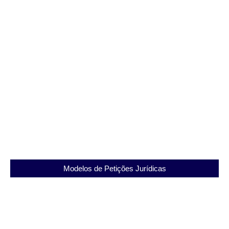
Revogação de Substabelecimento
Modelos de Petições Jurídicas