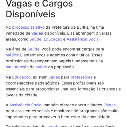
Vagas e Cargos
Disponíveis
No
processo seletivo
da Prefeitura de Buritis, há uma
variedade de
vagas
disponíveis. Elas abrangem diversas
áreas, como
Saúde
,
Educação
e
Assistência Social
.
Na área de
Saúde
, você pode encontrar cargos para
médicos
, enfermeiros e agentes comunitários. Esses
profissionais desempenham papéis fundamentais na
manutenção
da
saúde
da população.
Na
Educação
, existem
vagas
para
professores
e
coordenadores pedagógicos. Esses profissionais são
essenciais para proporcionar uma boa formação às crianças e
jovens da cidade.
A
Assistência Social
também oferece oportunidades.
Vagas
para assistentes sociais e monitores de programas são muito
importantes para promover o bem-estar da comunidade.
Os salários variam de
acordo
com a função e a experiência.