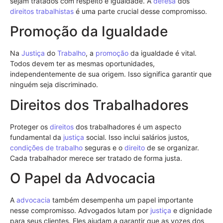
sejam tratados com respeito e igualdade. A
defesa
dos
direitos trabalhistas
é uma parte crucial desse compromisso.
Promoção da Igualdade
Na
Justiça
do
Trabalho
, a
promoção
da igualdade é vital.
Todos devem ter as mesmas oportunidades,
independentemente de sua origem. Isso significa garantir que
ninguém seja discriminado.
Direitos dos Trabalhadores
Proteger os
direitos
dos trabalhadores é um aspecto
fundamental da
justiça
social. Isso inclui salários justos,
condições de trabalho
seguras e o
direito
de se organizar.
Cada trabalhador merece ser tratado de forma justa.
O Papel da Advocacia
A
advocacia
também desempenha um papel importante
nesse compromisso. Advogados lutam por
justiça
e dignidade
para seus clientes. Eles ajudam a garantir que as vozes dos