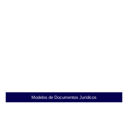
Alerta Verde: Saiba Como Denunciar Crimes
Ambientais e Acidentes com Segurança e
Eficiência
01/08/2025
Modelos de Documentos Jurídicos