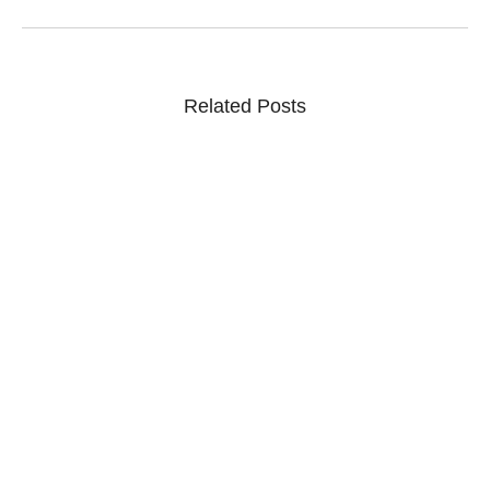
Related Posts
CNJ analisa recomendação para combater
violência processual contra mulheres