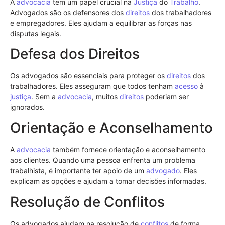
A
advocacia
tem um papel crucial na
Justiça
do
Trabalho
.
Advogados são os defensores dos
direitos
dos trabalhadores
e empregadores. Eles ajudam a equilibrar as forças nas
disputas legais.
Defesa dos Direitos
Os advogados são essenciais para proteger os
direitos
dos
trabalhadores. Eles asseguram que todos tenham
acesso
à
justiça
. Sem a
advocacia
, muitos
direitos
poderiam ser
ignorados.
Orientação e Aconselhamento
A
advocacia
também fornece orientação e aconselhamento
aos clientes. Quando uma pessoa enfrenta um problema
trabalhista, é importante ter apoio de um
advogado
. Eles
explicam as opções e ajudam a tomar decisões informadas.
Resolução de Conflitos
Os advogados ajudam na resolução de
conflitos
de forma